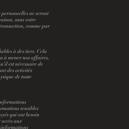
s personnelles ne seront
raison, sans votre
 transaction, comme par
ables à des tiers. Cela
ou à mener nos affaires,
’il est nécessaire de
nt des activités
hysique de toute
 informations
ormations sensibles
oyés qui ont besoin
t accès aux
s informations