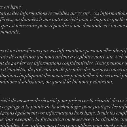
e en ligne
aires des informations recueillies sur ce site. Vos information
érées, ou données à une autre société pour n’importe quelle 
 qui est nécessaire pour répondre à une demande et / ou une
commande.
et ne transférons pas vos informations personnelles identifi
ties de confiance qui nous aident à exploiter notre site Web 
nt de garder ces informations confidentielles. Nous pensons qu
n d’enquêter, de prévenir ou de prendre des mesures concerna
situations impliquant des menaces potentielles à la sécurité p
nditions d’utilisation, ou quand la loi nous y contraint.
s
iété de mesures de sécurité pour préserver la sécurité de vos
n cryptage à la pointe de la technologie pour protéger les inf
tégeons également vos informations hors ligne. Seuls les empl
ue (par exemple, la facturation ou le service à la clientèle) on
tifiables. Les ordinateurs et serveurs utilisés pour stocker de